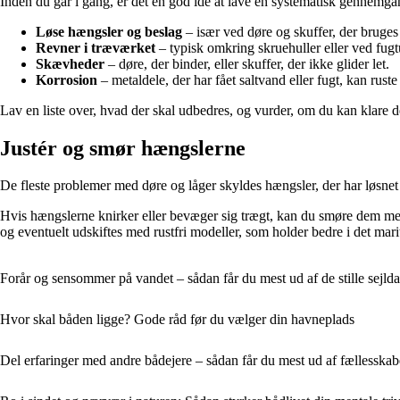
Inden du går i gang, er det en god idé at lave en systematisk gennemgang
Løse hængsler og beslag
– især ved døre og skuffer, der bruges 
Revner i træværket
– typisk omkring skruehuller eller ved fugt
Skævheder
– døre, der binder, eller skuffer, der ikke glider let.
Korrosion
– metaldele, der har fået saltvand eller fugt, kan ruste
Lav en liste over, hvad der skal udbedres, og vurder, om du kan klare d
Justér og smør hængslerne
De fleste problemer med døre og låger skyldes hængsler, der har løsnet 
Hvis hængslerne knirker eller bevæger sig trægt, kan du smøre dem med l
og eventuelt udskiftes med rustfri modeller, som holder bedre i det mari
Forår og sensommer på vandet – sådan får du mest ud af de stille sejld
Hvor skal båden ligge? Gode råd før du vælger din havneplads
Del erfaringer med andre bådejere – sådan får du mest ud af fællesskab