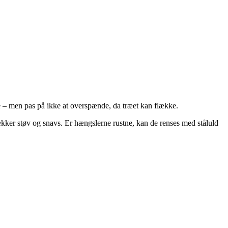
ne – men pas på ikke at overspænde, da træet kan flække.
rækker støv og snavs. Er hængslerne rustne, kan de renses med ståluld