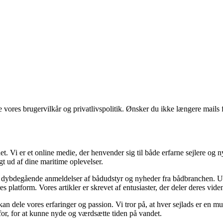
ores brugervilkår og privatlivspolitik. Ønsker du ikke længere mails fr
t. Vi er et online medie, der henvender sig til både erfarne sejlere og
gt ud af dine maritime oplevelser.
 til dybdegående anmeldelser af bådudstyr og nyheder fra bådbranchen. U
res platform. Vores artikler er skrevet af entusiaster, der deler deres vid
 kan dele vores erfaringer og passion. Vi tror på, at hver sejlads er en
g for, for at kunne nyde og værdsætte tiden på vandet.