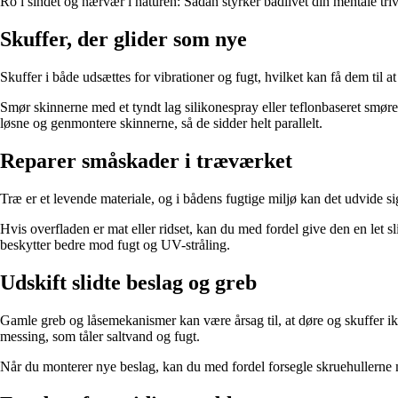
Ro i sindet og nærvær i naturen: Sådan styrker bådlivet din mentale triv
Skuffer, der glider som nye
Skuffer i både udsættes for vibrationer og fugt, hvilket kan få dem til 
Smør skinnerne med et tyndt lag silikonespray eller teflonbaseret smørem
løsne og genmontere skinnerne, så de sidder helt parallelt.
Reparer småskader i træværket
Træ er et levende materiale, og i bådens fugtige miljø kan det udvide s
Hvis overfladen er mat eller ridset, kan du med fordel give den en let s
beskytter bedre mod fugt og UV-stråling.
Udskift slidte beslag og greb
Gamle greb og låsemekanismer kan være årsag til, at døre og skuffer ikke
messing, som tåler saltvand og fugt.
Når du monterer nye beslag, kan du med fordel forsegle skruehullerne me