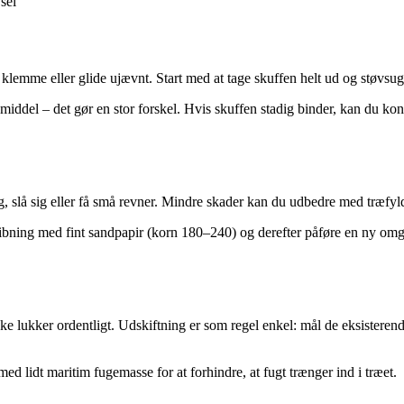
sel
at klemme eller glide ujævnt. Start med at tage skuffen helt ud og støvsu
iddel – det gør en stor forskel. Hvis skuffen stadig binder, kan du kontr
ig, slå sig eller få små revner. Mindre skader kan du udbedre med træfyl
libning med fint sandpapir (korn 180–240) og derefter påføre en ny omgan
 lukker ordentligt. Udskiftning er som regel enkel: mål de eksisterende 
d lidt maritim fugemasse for at forhindre, at fugt trænger ind i træet.