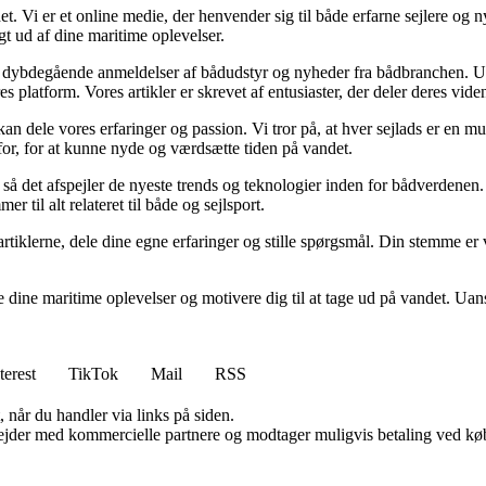
t. Vi er et online medie, der henvender sig til både erfarne sejlere og
gt ud af dine maritime oplevelser.
 til dybdegående anmeldelser af bådudstyr og nyheder fra bådbranchen. U
res platform. Vores artikler er skrevet af entusiaster, der deler deres vid
 kan dele vores erfaringer og passion. Vi tror på, at hver sejlads er en
g for, for at kunne nyde og værdsætte tiden på vandet.
så det afspejler de nyeste trends og teknologier inden for bådverdenen. V
 til alt relateret til både og sejlsport.
rtiklerne, dele dine egne erfaringer og stille spørgsmål. Din stemme er v
 dine maritime oplevelser og motivere dig til at tage ud på vandet. Uans
terest
TikTok
Mail
RSS
 når du handler via links på siden.
jder med kommercielle partnere og modtager muligvis betaling ved køb.