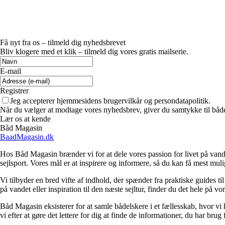
Få nyt fra os – tilmeld dig nyhedsbrevet
Bliv klogere med et klik – tilmeld dig vores gratis mailserie.
E-mail
Registrer
Jeg accepterer hjemmesidens brugervilkår og persondatapolitik.
Når du vælger at modtage vores nyhedsbrev, giver du samtykke til både v
Lær os at kende
Båd Magasin
BaadMagasin.dk
Hos Båd Magasin brænder vi for at dele vores passion for livet på vande
sejlsport. Vores mål er at inspirere og informere, så du kan få mest muli
Vi tilbyder en bred vifte af indhold, der spænder fra praktiske guides
på vandet eller inspiration til den næste sejltur, finder du det hele på vo
Båd Magasin eksisterer for at samle bådelskere i et fællesskab, hvor vi
vi efter at gøre det lettere for dig at finde de informationer, du har bru