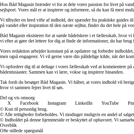
Hos Båd Magasin brænder vi for at dele vores passion for livet på vande
sejlsport. Vores mål er at inspirere og informere, så du kan få mest muli
Vi tilbyder en bred vifte af indhold, der spænder fra praktiske guides
på vandet eller inspiration til den næste sejltur, finder du det hele på vo
Båd Magasin eksisterer for at samle bådelskere i et fællesskab, hvor vi
vi efter at gøre det lettere for dig at finde de informationer, du har bru
Vores redaktion arbejder konstant på at opdatere og forbedre indholdet, 
men også engagerer. Vi vil gerne være din pålidelige kilde, når det kommer
Vi opfordrer dig til at deltage i vores fællesskab ved at kommentere på a
bådentusiaster. Sammen kan vi lære, vokse og inspirere hinanden.
Tak fordi du besøger Båd Magasin. Vi håber, at vores indhold vil berige
hvor vi sammen fejrer livet til søs.
Del og vis omsorg
X
Facebook
Instagram
LinkedIn
YouTube
Pin
© Kun til personlig brug.
© Alle rettigheder forbeholdes. Vi modtager muligvis en andel af salget,
© Indholdet på denne hjemmeside er beskyttet af ophavsret. Vi samarbe
Overblik
Ofte stillede spørgsmål