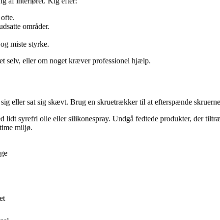
 af interiøret. Kig efter:
ofte.
udsatte områder.
 og miste styrke.
et selv, eller om noget kræver professionel hjælp.
sig eller sat sig skævt. Brug en skruetrækker til at efterspænde skruer
idt syrefri olie eller silikonespray. Undgå fedtede produkter, der tilt
time miljø.
age
et