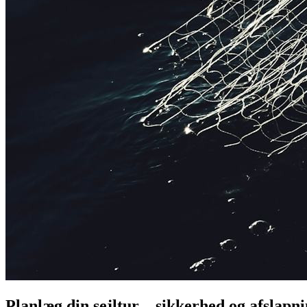
Planlæg din sejltur – sikkerhed og afslapn